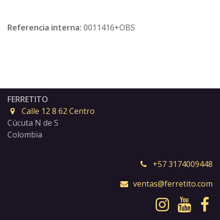
Referencia interna:
0011416+OBS
FERRETITO
Calle 12 8 62 Centro
Cúcuta N de S
Colombia
+57 3174009448
ventas@ferretito.com