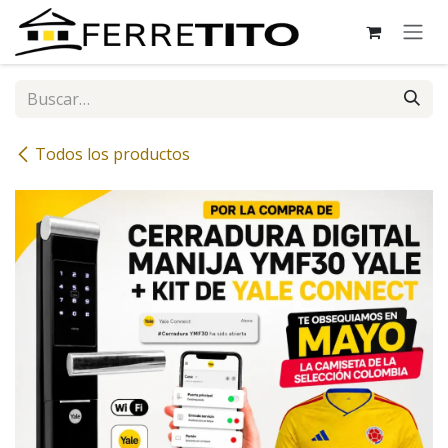
Ir al contenido
Todos los productos