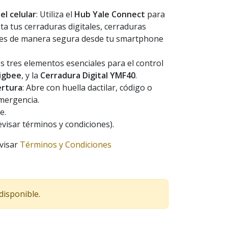
l celular
: Utiliza el
Hub Yale Connect
para
a tus cerraduras digitales, cerraduras
anes de manera segura desde tu smartphone
los tres elementos esenciales para el control
igbee
, y la
Cerradura Digital YMF40
.
ertura
: Abre con huella dactilar, código o
emergencia.
e.
visar términos y condiciones).
evisar
Términos y Condiciones
disponible.