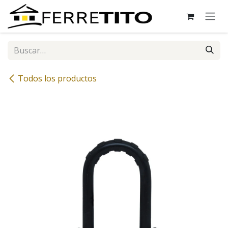
Ir al contenido
Todos los productos