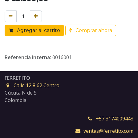
Agregar al carrito
Comprar ahora
Referencia interna:
0016001
FERRETITO
Calle 12 8 62 Centro
Cúcuta N de S
Colombia
+57 3174009448
ventas@ferretito.com