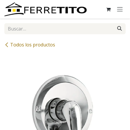
Ir al contenido
Todos los productos