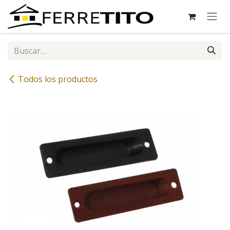
Ir al contenido
Todos los productos