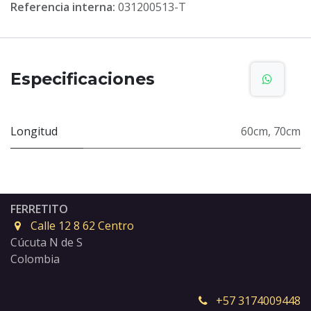
Referencia interna:
031200513-T
Especificaciones
Longitud
60cm
,
70cm
FERRETITO
Calle 12 8 62 Centro
Cúcuta N de S
Colombia
+57 3174009448