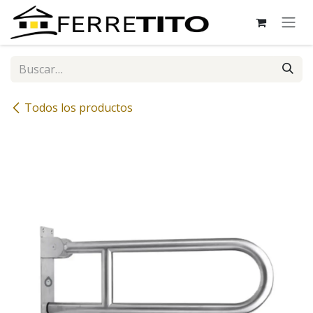
Ir al contenido
Todos los productos