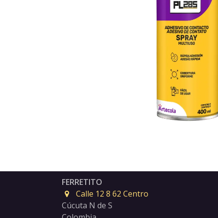
FERRETITO
Calle 12 8 62 Centro
Cúcuta N de S
Colombia