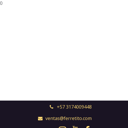
0
+57 3174009448
ventas@ferretito.com