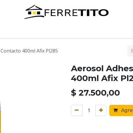
Tienda
Contáctenos
 Contacto 400ml Afix Pl285
Aerosol Adhes
400ml Afix Pl
$
27.500,00
Agreg