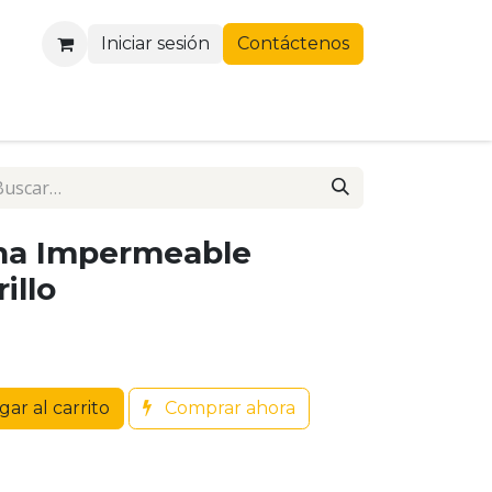
Iniciar sesión
Contáctenos
ha Impermeable
illo
ar al carrito
Comprar ahora