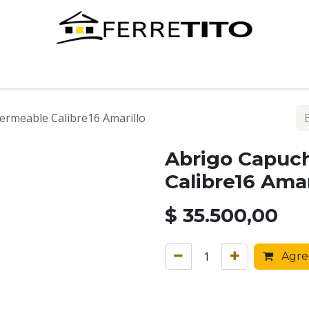
Tienda
Contáctenos
ermeable Calibre16 Amarillo
Abrigo Capuc
Calibre16 Amar
$
35.500,00
Agreg