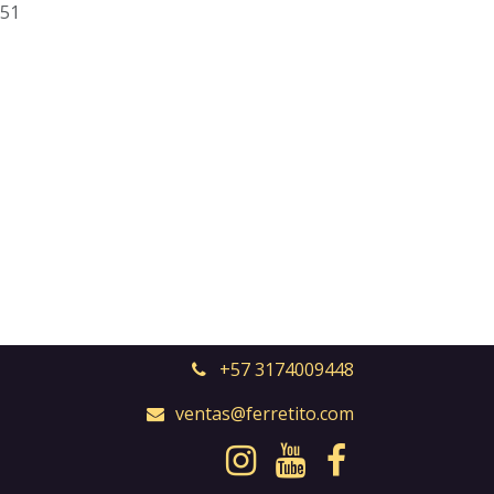
51
+57 3174009448
ventas@ferretito.com