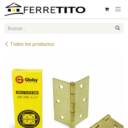
Ir al contenido
Todos los productos