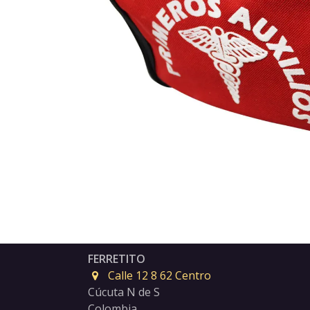
FERRETITO
Calle 12 8 62 Centro
Cúcuta N de S
Colombia