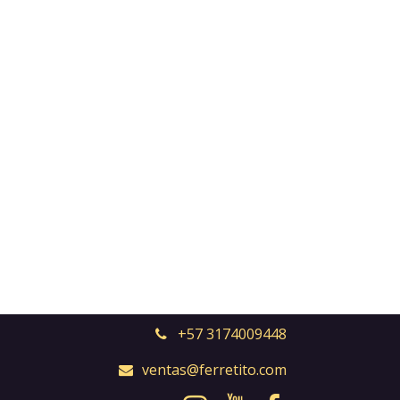
+57 3174009448
ventas@ferretito.com