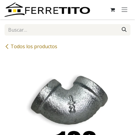
Ir al contenido
Todos los productos