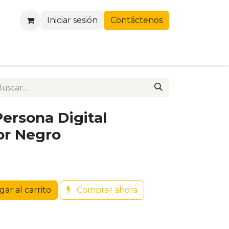
Iniciar sesión
Contáctenos
ersona Digital
or Negro
ar al carrito
Comprar ahora