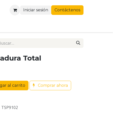
Iniciar sesión
Contáctenos
adura Total
ar al carrito
Comprar ahora
- TSP9102