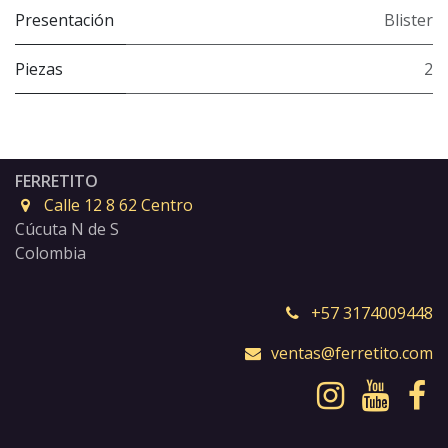
Presentación
Blister
Piezas
2
FERRETITO
Calle 12 8 62 Centro
Cúcuta N de S
Colombia
+57 3174009448
ventas@ferretito.com