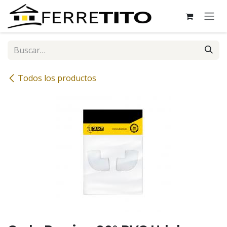
Ir al contenido
Todos los productos