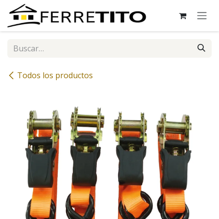
Ir al contenido
Todos los productos