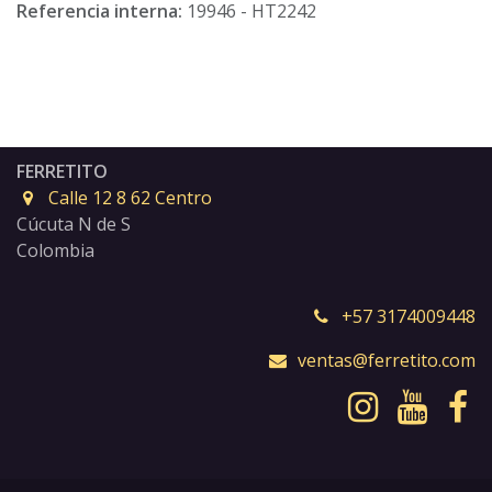
Referencia interna:
19946 - HT2242
FERRETITO
Calle 12 8 62 Centro
Cúcuta N de S
Colombia
+57 3174009448
ventas@ferretito.com