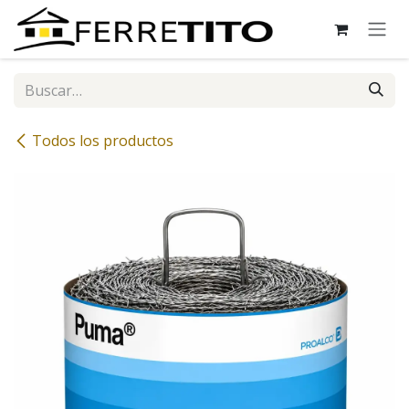
Ir al contenido
Todos los productos