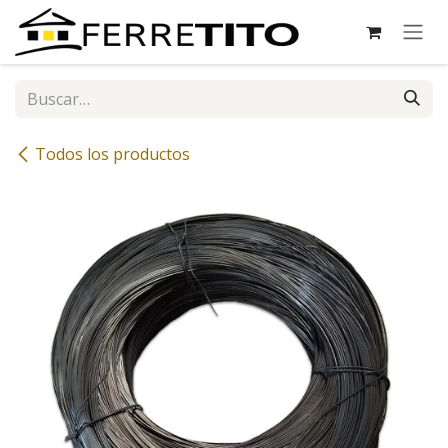
Ir al contenido
Todos los productos