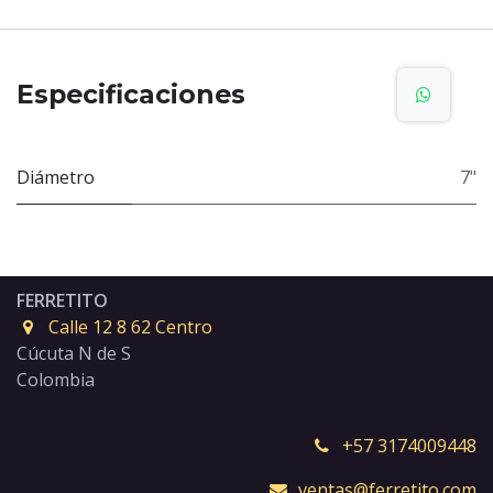
Especificaciones
Diámetro
7"
FERRETITO
Calle 12 8 62 Centro
Cúcuta N de S
Colombia
+57 3174009448
ventas@ferretito.com