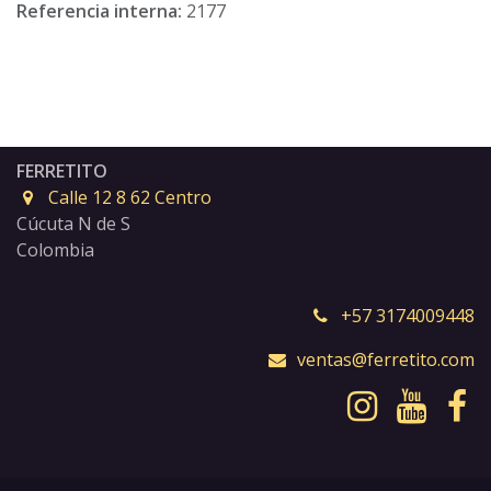
Referencia interna:
2177
FERRETITO
Calle 12 8 62 Centro
Cúcuta N de S
Colombia
+57 3174009448
ventas@ferretito.com