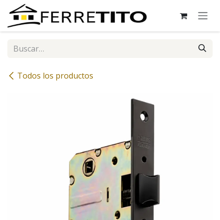
Ir al contenido
Todos los productos