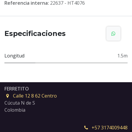
Referencia interna:
22637 - HT4076
Especificaciones
Longitud
1.5m
FERRETITO
Calle 12 8 62 Centro
Cúcuta N de S
Colombia
+57 3174009448