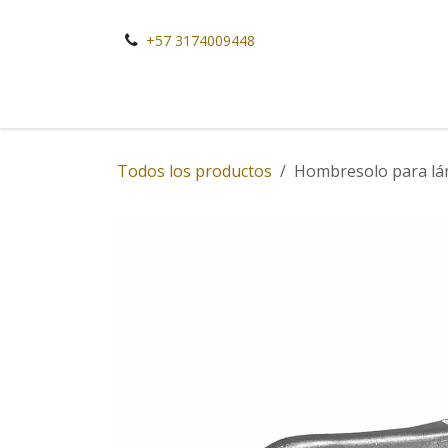
Ir al contenido
+57 3174009448
Todos los productos
Hombresolo para lám