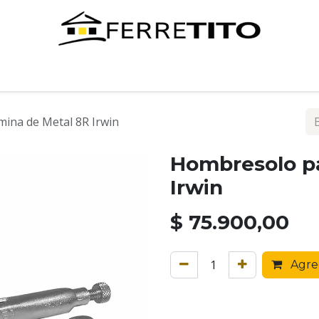
Tienda
Contáctenos
ina de Metal 8R Irwin
Hombresolo pa
Irwin
$
75.900,00
Agreg