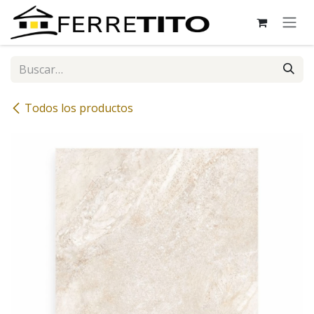
Ir al contenido
Todos los productos