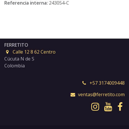
Referencia interna:
243054-C
FERRETITO
Calle 12 8 62 Centro
Cúcuta N de S
Colombia
+57 3174009448
ventas@ferretito.com