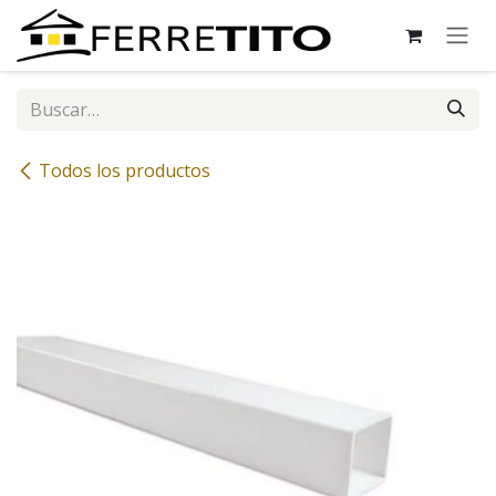
Ir al contenido
Todos los productos