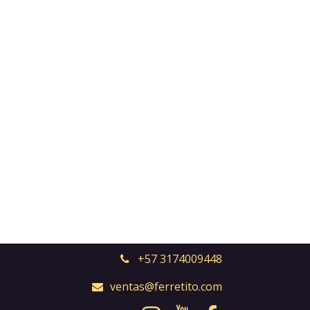
+57 3174009448
ventas@ferretito.com