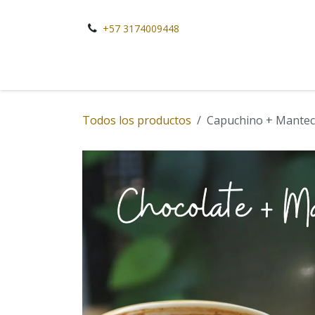
Ir al contenido
+57 3174009448
Todos los productos
Capuchino + Mantec