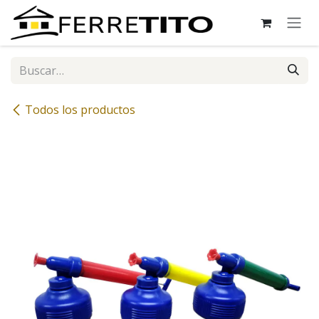
Ir al contenido
Todos los productos