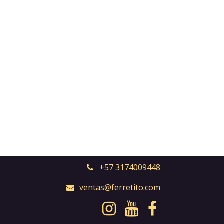
+57 3174009448
ventas@ferretito.com