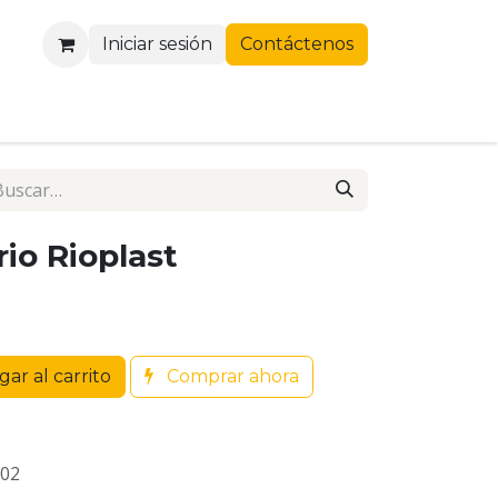
Iniciar sesión
Contáctenos
rio Rioplast
ar al carrito
Comprar ahora
02