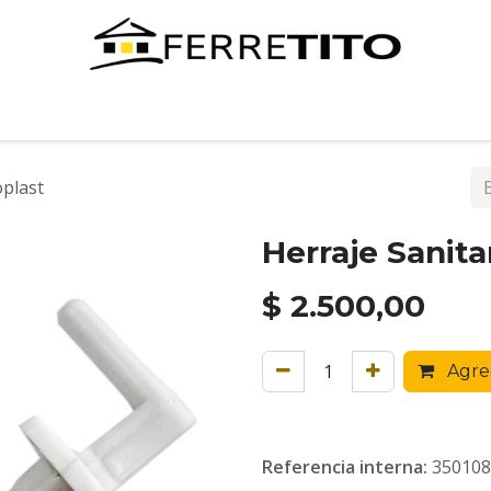
Tienda
Contáctenos
oplast
Herraje Sanita
$
2.500,00
Agreg
Referencia interna:
350108