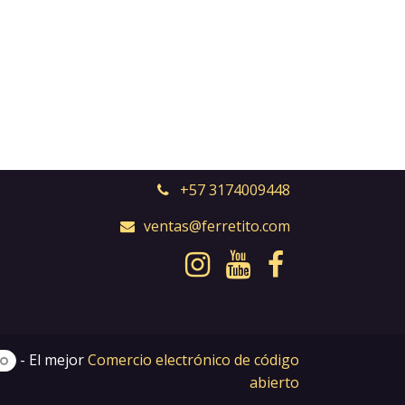
+57 3174009448
ventas@ferretito.com
- El mejor
Comercio electrónico de código
abierto