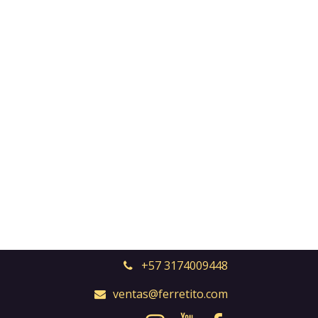
+57 3174009448
ventas@ferretito.com