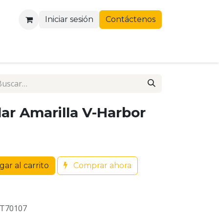
Iniciar sesión
Contáctenos
ar Amarilla V-Harbor
ar al carrito
Comprar ahora
HT70107