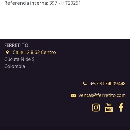
Referencia interna:
397 - HT20251
FERRETITO
Calle 12 8 62 Centro
Cúcuta N de S
Colombia
+57 3174009448
ventas@ferretito.com