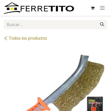
Ir al contenido
Todos los productos