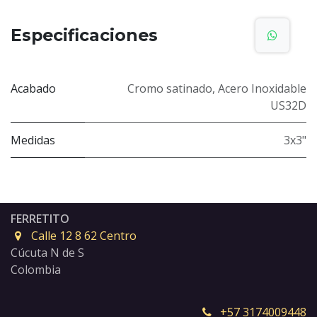
Especificaciones
Acabado
Cromo satinado
,
Acero Inoxidable
US32D
Medidas
3x3"
FERRETITO
Calle 12 8 62 Centro
Cúcuta N de S
Colombia
+57 3174009448