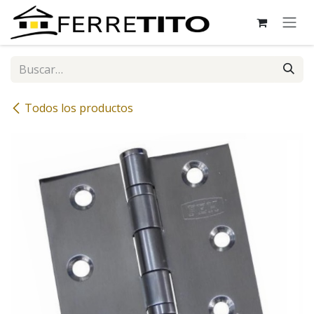
Ir al contenido
Todos los productos