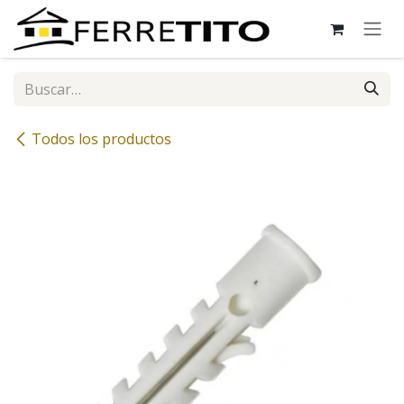
Ir al contenido
Todos los productos