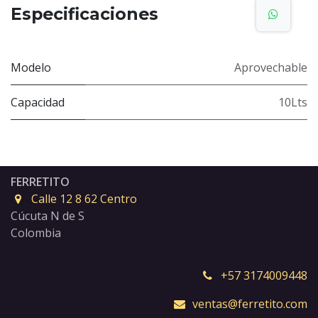
Especificaciones
Modelo
Aprovechable
Capacidad
10Lts
FERRETITO
Calle 12 8 62 Centro
Cúcuta N de S
Colombia
+57 3174009448
ventas@ferretito.com