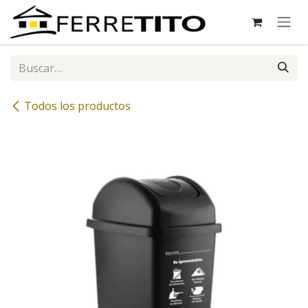
Ir al contenido
Todos los productos