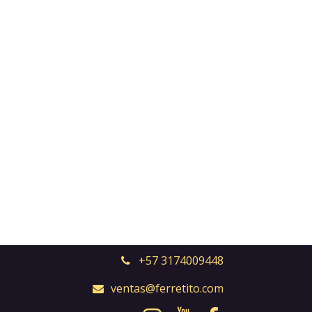
+57 3174009448
ventas@ferretito.com