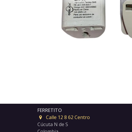
FERRETITO
Calle 12 8 62 Centro
Cúcuta N de S
Colombia