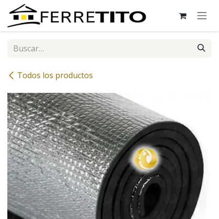
Ir al contenido
Todos los productos