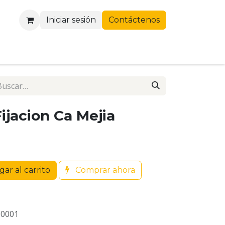
Iniciar sesión
Contáctenos
Fijacion Ca Mejia
ar al carrito
Comprar ahora
00001