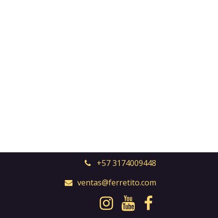
+57 3174009448
ventas@ferretito.com