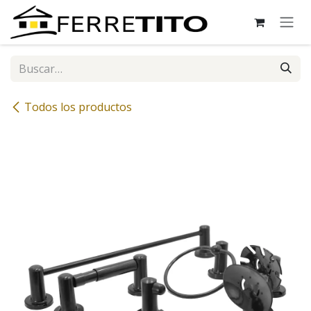
Ir al contenido
Todos los productos