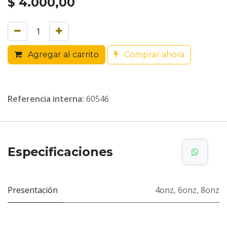
$
4.000,00
Agregar al carrito
Comprar ahora
Referencia interna:
60546
Especificaciones
Presentación
4onz
,
6onz
,
8onz