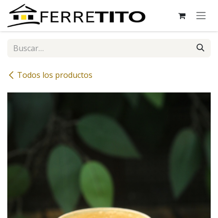
Ir al contenido
Todos los productos