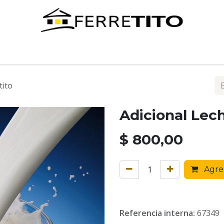
Tienda
Contáctenos
tito
Adicional Lec
$
800,00
Agreg
Referencia interna:
67349