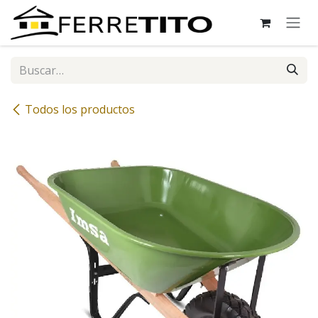
Ir al contenido
Todos los productos