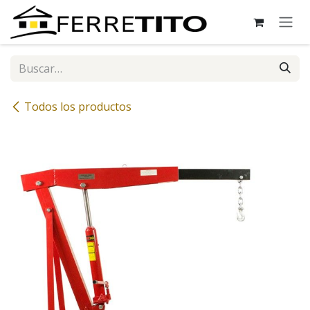
Ir al contenido
Todos los productos