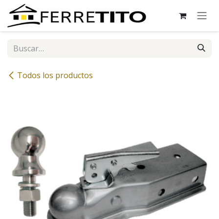
Ir al contenido
Todos los productos