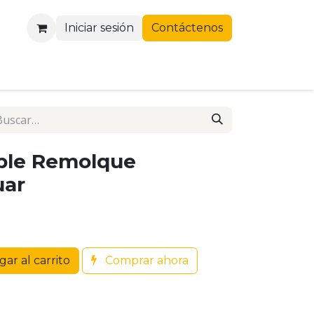
Iniciar sesión
Contáctenos
ople Remolque
uar
ar al carrito
Comprar ahora