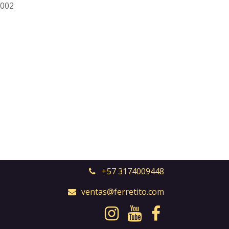
002
+57 3174009448
ventas@ferretito.com