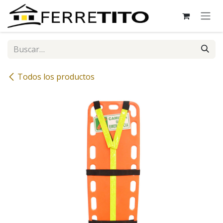
Ir al contenido
Todos los productos