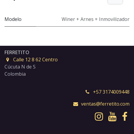
Modelo
Winer + Arnes + Inmovilizador
FERRETITO
Calle 12 8 62 Centro
Cúcuta N de S
Colombia
+57 3174009448
ventas@ferretito.com