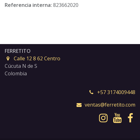
Referencia interna:
823662020
FERRETITO
Calle 12 8 62 Centro
Cúcuta N de S
Colombia
+57 3174009448
ventas@ferretito.com