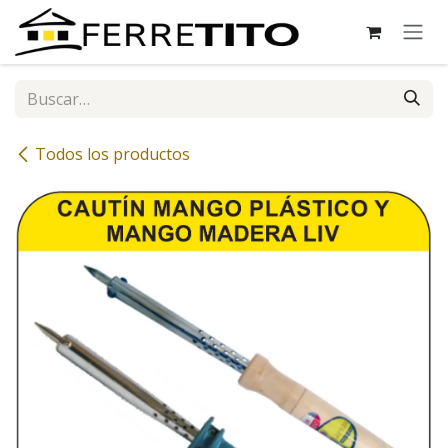
Ir al contenido
Todos los productos