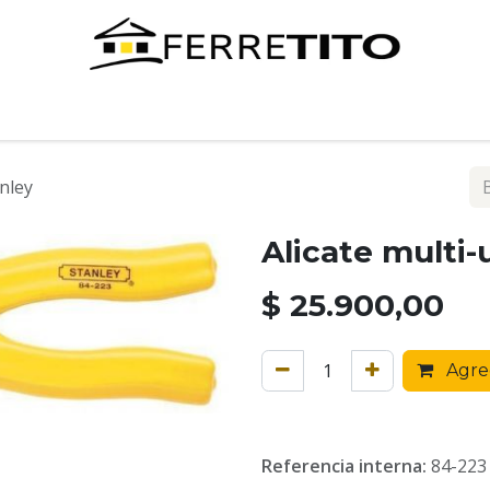
Tienda
Contáctenos
anley
Alicate multi-
$
25.900,00
Agreg
Referencia interna:
84-223