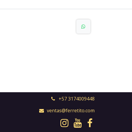
+57 3174009448
ventas@ferretito.com