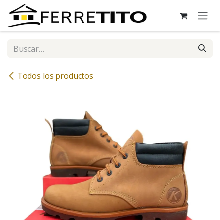
Ir al contenido
Todos los productos