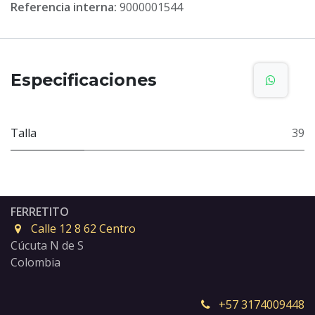
Referencia interna:
9000001544
Especificaciones
Talla
39
FERRETITO
Calle 12 8 62 Centro
Cúcuta N de S
Colombia
+57 3174009448