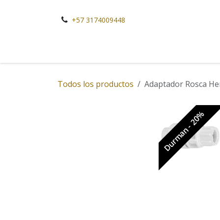
Ir al contenido
+57 3174009448
Todos los productos
Adaptador Rosca H
Durman - 20%