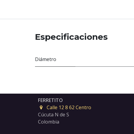
Especificaciones
Diámetro
FERRETITO
Calle 12 8 62 Centro
Cúcuta N de S
Colombia