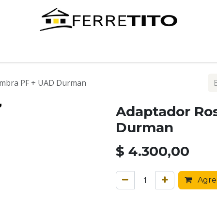
Tienda
Contáctenos
embra PF + UAD Durman
Adaptador Ro
Durman
$
4.300,00
Agreg