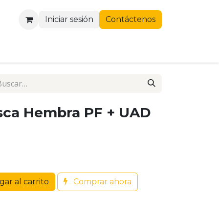
Iniciar sesión
Contáctenos
sca Hembra PF + UAD
ar al carrito
Comprar ahora