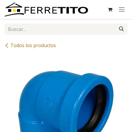
Ir al contenido
Todos los productos