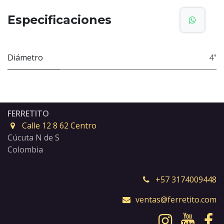
Especificaciones
Diámetro
4"
FERRETITO
Calle 12 8 62 Centro
Cúcuta N de S
Colombia
+57 3174009448
ventas@ferretito.com