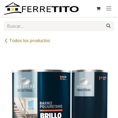
Ir al contenido
Todos los productos